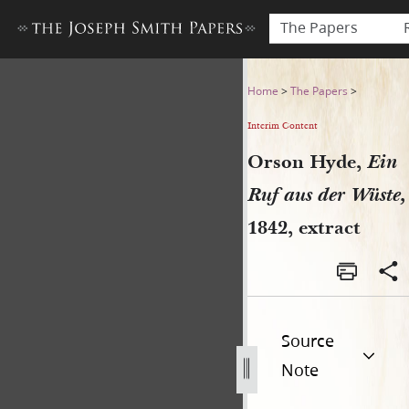
The Papers
Orson Hyde, Ein Ruf aus der 
Home
>
The Papers
>
Interim Content
Orson Hyde,
Ein
Ruf aus der Wüste,
1842, extract
Source
Note