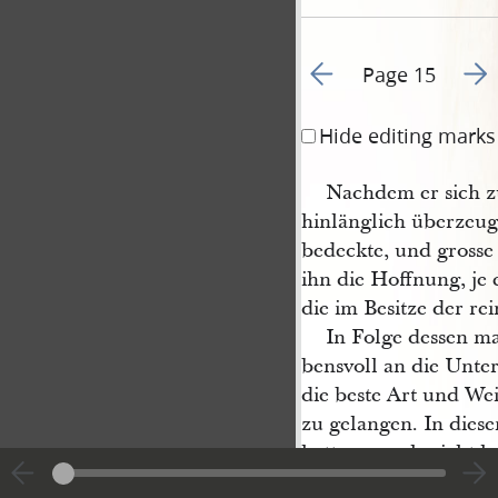
Go to previous page 3
Go t
Page 15
Hide editing marks
Nachdem er sich z
hinlänglich überzeugt
bedeckte, und grosse 
ihn die Hoffnung, je 
die im Besitze der re
In Folge dessen ma
bensvoll an die Unte
die beste Art und We
zu gelangen. In dies
hatte er noch nicht l
auf folgende Stelle de